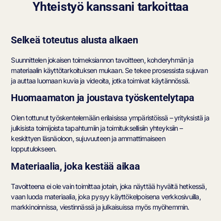
Yhteistyö kanssani tarkoittaa
Selkeä toteutus alusta alkaen
Suunnittelen jokaisen toimeksiannon tavoitteen, kohderyhmän ja
materiaalin käyttötarkoituksen mukaan. Se tekee prosessista sujuvan
ja auttaa luomaan kuvia ja videoita, jotka toimivat käytännössä.
Huomaamaton ja joustava työskentelytapa
Olen tottunut työskentelemään erilaisissa ympäristöissä – yrityksistä ja
julkisista toimijoista tapahtumiin ja toimituksellisiin yhteyksiin –
keskittyen läsnäoloon, sujuvuuteen ja ammattimaiseen
lopputulokseen.
Materiaalia, joka kestää aikaa
Tavoitteena ei ole vain toimittaa jotain, joka näyttää hyvältä hetkessä,
vaan luoda materiaalia, joka pysyy käyttökelpoisena verkkosivuilla,
markkinoinnissa, viestinnässä ja julkaisuissa myös myöhemmin.