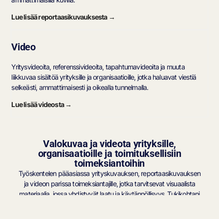
Lue lisää reportaasikuvauksesta →
Video
Yritysvideoita, referenssivideoita, tapahtumavideoita ja muuta
liikkuvaa sisältöä yrityksille ja organisaatioille, jotka haluavat viestiä
selkeästi, ammattimaisesti ja oikealla tunnelmalla.
Lue lisää videosta →
Valokuvaa ja videota yrityksille,
organisaatioille ja toimituksellisiin
toimeksiantoihin
Työskentelen pääasiassa yrityskuvauksen, reportaasikuvauksen
ja videon parissa toimeksiantajille, jotka tarvitsevat visuaalista
materiaalia, jossa yhdistyvät laatu ja käytännöllisyys. Tukikohtani
on Vaasassa, ja työskentelen pääasiassa Pohjanmaalla, mutta
otan tarvittaessa toimeksiantoja vastaan myös muualla