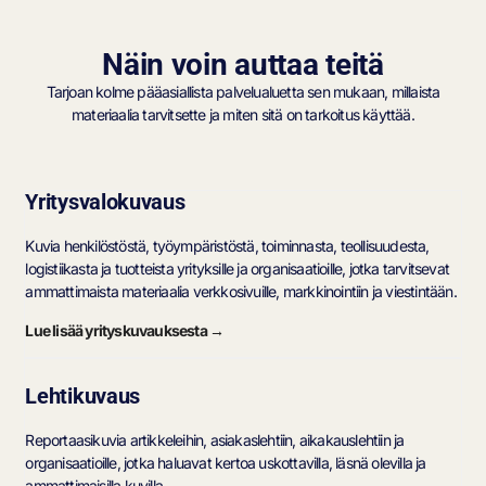
Näin voin auttaa teitä
Tarjoan kolme pääasiallista palvelualuetta sen mukaan, millaista
materiaalia tarvitsette ja miten sitä on tarkoitus käyttää.
Yritysvalokuvaus
Kuvia henkilöstöstä, työympäristöstä, toiminnasta, teollisuudesta,
logistiikasta ja tuotteista yrityksille ja organisaatioille, jotka tarvitsevat
ammattimaista materiaalia verkkosivuille, markkinointiin ja viestintään.
Lue lisää yrityskuvauksesta →
Lehtikuvaus
Reportaasikuvia artikkeleihin, asiakaslehtiin, aikakauslehtiin ja
organisaatioille, jotka haluavat kertoa uskottavilla, läsnä olevilla ja
ammattimaisilla kuvilla.