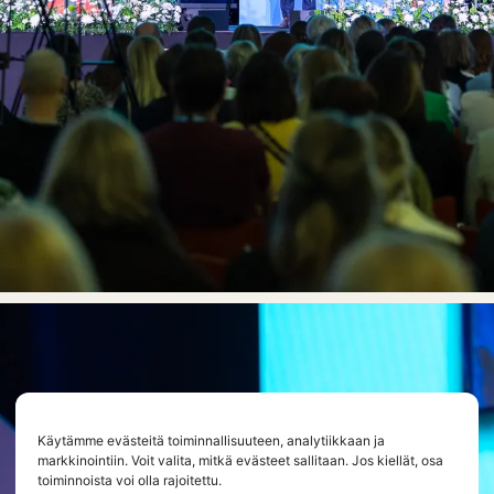
Käytämme evästeitä toiminnallisuuteen, analytiikkaan ja
markkinointiin. Voit valita, mitkä evästeet sallitaan. Jos kiellät, osa
toiminnoista voi olla rajoitettu.