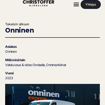
Yhteys
Takaisin alkuun
Onninen
Asiakas
Onninen
Mitä minä tein
Valokuvaus & video Onniselle, Onnimarkkinat
Vuosi
2023