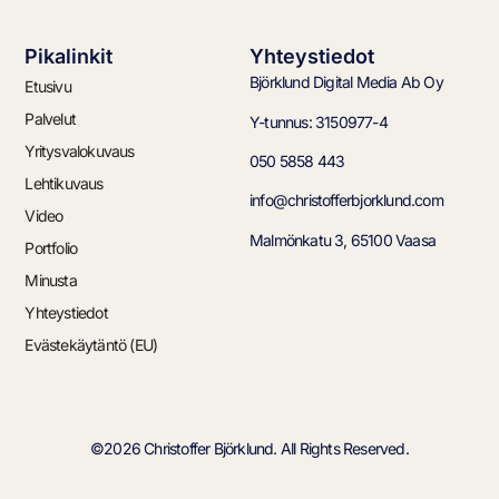
Pikalinkit
Yhteystiedot
Björklund Digital Media Ab Oy
Etusivu
Palvelut
Y-tunnus: 3150977-4
Yritysvalokuvaus
050 5858 443
Lehtikuvaus
info@christofferbjorklund.com
Video
Malmönkatu 3, 65100 Vaasa
Portfolio
Minusta
Yhteystiedot
Evästekäytäntö (EU)
©2026 Christoffer Björklund. All Rights Reserved.