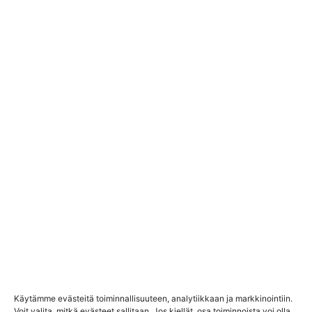
PARCELCUBE
Valokuvaus & video Parcelcube:lle
Käytämme evästeitä toiminnallisuuteen, analytiikkaan ja markkinointiin.
Voit valita, mitkä evästeet sallitaan. Jos kiellät, osa toiminnoista voi olla