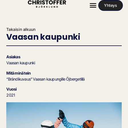
Yhteys
Takaisin alkuun
Vaasan kaupunki
Asiakas
Vaasan kaupunki
Mitä minä tein
“Brändikuvaus” Vaasan kaupungille Öjbergetillä
Vuosi
2021